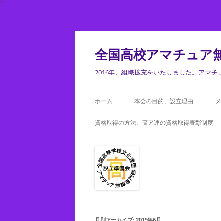
?
コ
ン
テ
全国高校アマチュア
ン
ツ
へ
2016年、組織拡充をいたしました。アマ
ス
キ
ッ
プ
ホーム
本会の目的、設立理由
メ
資格取得の方法、高ア連の資格取得表彰制度
月別アーカイブ:
2019年6月