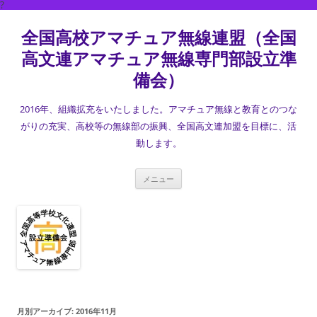
?
コ
ン
全国高校アマチュア無線連盟（全国
テ
ン
ツ
高文連アマチュア無線専門部設立準
へ
ス
備会）
キ
ッ
プ
2016年、組織拡充をいたしました。アマチュア無線と教育とのつな
がりの充実、高校等の無線部の振興、全国高文連加盟を目標に、活
動します。
メニュー
月別アーカイブ:
2016年11月